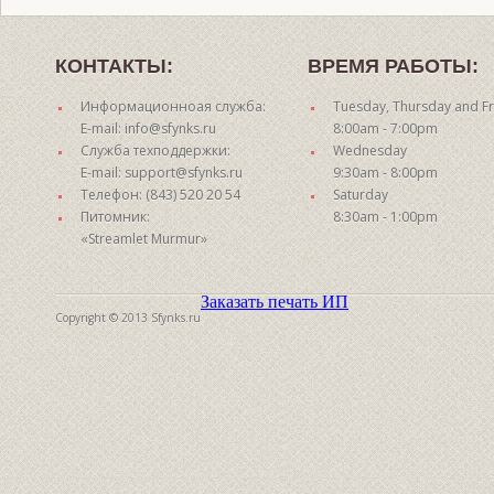
КОНТАКТЫ:
ВРЕМЯ РАБОТЫ:
Информационноая служба:
Tuesday, Thursday and Fr
E-mail: info@sfynks.ru
8:00am - 7:00pm
Служба техподдержки:
Wednesday
E-mail: support@sfynks.ru
9:30am - 8:00pm
Телефон: (843) 520 20 54
Saturday
Питомник:
8:30am - 1:00pm
«Streamlet Murmur»
Заказать печать ИП
Copyright © 2013 Sfynks.ru