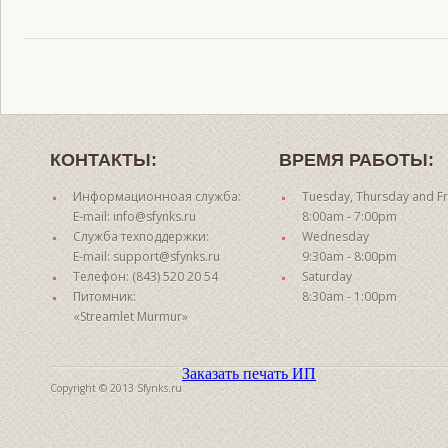
КОНТАКТЫ:
ВРЕМЯ РАБОТЫ:
Информационноая служба:
Tuesday, Thursday and Fr
E-mail: info@sfynks.ru
8:00am - 7:00pm
Служба техподдержки:
Wednesday
E-mail: support@sfynks.ru
9:30am - 8:00pm
Телефон: (843) 520 20 54
Saturday
Питомник:
8:30am - 1:00pm
«Streamlet Murmur»
Заказать печать ИП
Copyright © 2013 Sfynks.ru