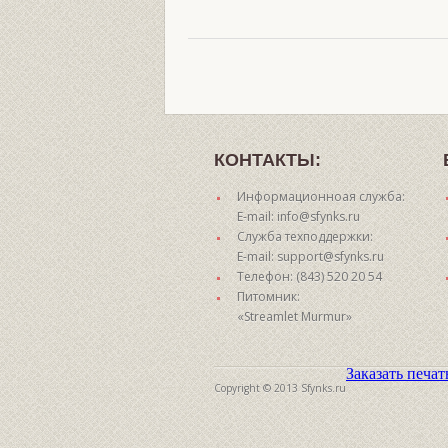
КОНТАКТЫ:
Информационноая служба:
E-mail: info@sfynks.ru
Служба техподдержки:
E-mail: support@sfynks.ru
Телефон: (843) 520 20 54
Питомник:
«Streamlet Murmur»
Заказать печа
Copyright © 2013 Sfynks.ru