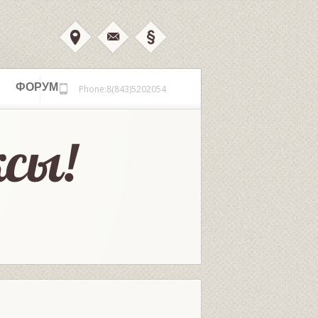
ФОРУМ
Phone:8(843)5202054