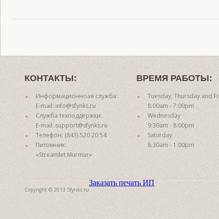
КОНТАКТЫ:
ВРЕМЯ РАБОТЫ:
Информационноая служба:
Tuesday, Thursday and Fr
E-mail: info@sfynks.ru
8:00am - 7:00pm
Служба техподдержки:
Wednesday
E-mail: support@sfynks.ru
9:30am - 8:00pm
Телефон: (843) 520 20 54
Saturday
Питомник:
8:30am - 1:00pm
«Streamlet Murmur»
Заказать печать ИП
Copyright © 2013 Sfynks.ru