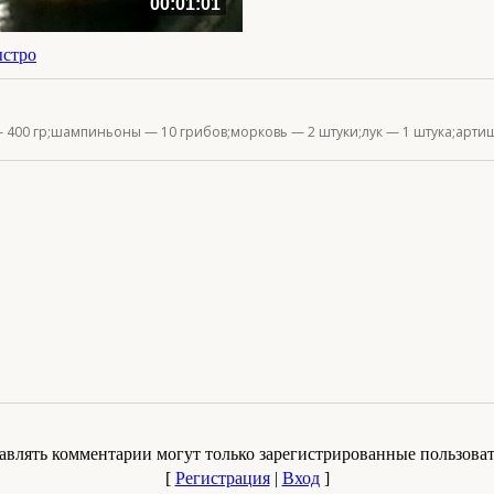
00:01:01
ыстро
 400 гр;шампиньоны — 10 грибов;морковь — 2 штуки;лук — 1 штука;артишо
авлять комментарии могут только зарегистрированные пользоват
[
Регистрация
|
Вход
]