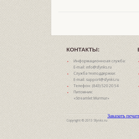
КОНТАКТЫ:
Информационноая служба:
E-mail: info@sfynks.ru
Служба техподдержки:
E-mail: support@sfynks.ru
Телефон: (843) 520 20 54
Питомник:
«Streamlet Murmur»
Заказать печа
Copyright © 2013 Sfynks.ru