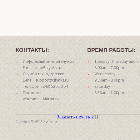
КОНТАКТЫ:
ВРЕМЯ РАБОТЫ:
Информационноая служба:
Tuesday, Thursday and Fr
E-mail: info@sfynks.ru
8:00am - 7:00pm
Служба техподдержки:
Wednesday
E-mail: support@sfynks.ru
9:30am - 8:00pm
Телефон: (843) 520 20 54
Saturday
Питомник:
8:30am - 1:00pm
«Streamlet Murmur»
Заказать печать ИП
Copyright © 2013 Sfynks.ru