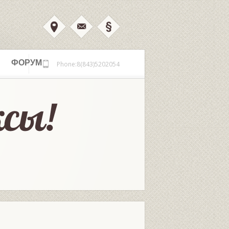
ФОРУМ
Phone:8(843)5202054