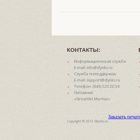
КОНТАКТЫ:
Информационноая служба:
E-mail: info@sfynks.ru
Служба техподдержки:
E-mail: support@sfynks.ru
Телефон: (843) 520 20 54
Питомник:
«Streamlet Murmur»
Заказать печа
Copyright © 2013 Sfynks.ru