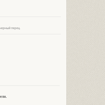
 черный перец.
ели.