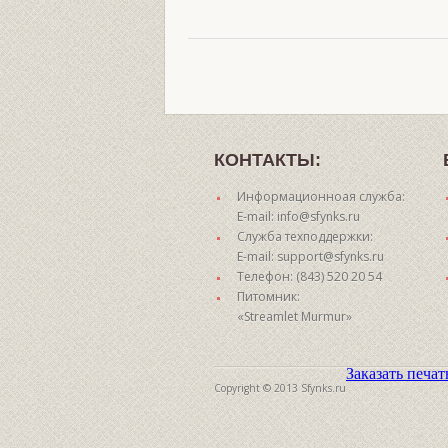
КОНТАКТЫ:
Информационноая служба:
E-mail: info@sfynks.ru
Служба техподдержки:
E-mail: support@sfynks.ru
Телефон: (843) 520 20 54
Питомник:
«Streamlet Murmur»
Заказать печа
Copyright © 2013 Sfynks.ru