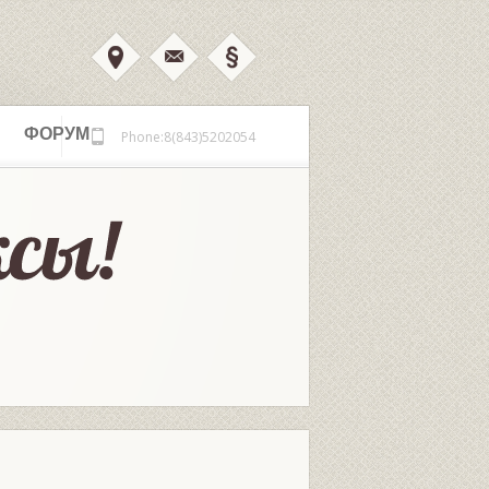
ФОРУМ
Phone:8(843)5202054