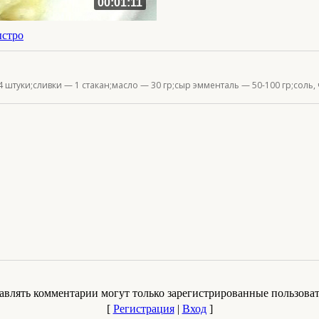
00:01:11
ыстро
 штуки;сливки — 1 стакан;масло — 30 гр;сыр эмменталь — 50-100 гр;соль,
авлять комментарии могут только зарегистрированные пользоват
[
Регистрация
|
Вход
]