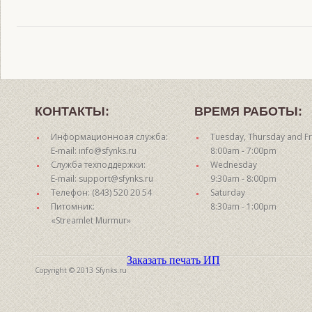
КОНТАКТЫ:
ВРЕМЯ РАБОТЫ:
Информационноая служба:
Tuesday, Thursday and Fr
E-mail: info@sfynks.ru
8:00am - 7:00pm
Служба техподдержки:
Wednesday
E-mail: support@sfynks.ru
9:30am - 8:00pm
Телефон: (843) 520 20 54
Saturday
Питомник:
8:30am - 1:00pm
«Streamlet Murmur»
Заказать печать ИП
Copyright © 2013 Sfynks.ru