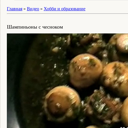
Главная
»
Видео
»
Хобби и образование
Шампиньоны с чесноком