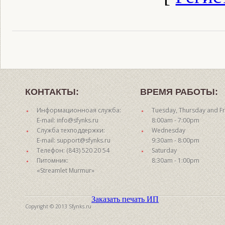
КОНТАКТЫ:
ВРЕМЯ РАБОТЫ:
Информационноая служба:
Tuesday, Thursday and Fr
E-mail: info@sfynks.ru
8:00am - 7:00pm
Служба техподдержки:
Wednesday
E-mail: support@sfynks.ru
9:30am - 8:00pm
Телефон: (843) 520 20 54
Saturday
Питомник:
8:30am - 1:00pm
«Streamlet Murmur»
Заказать печать ИП
Copyright © 2013 Sfynks.ru