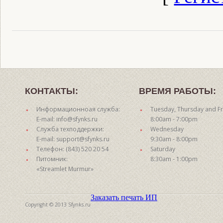
КОНТАКТЫ:
ВРЕМЯ РАБОТЫ:
Информационноая служба:
Tuesday, Thursday and Fr
E-mail: info@sfynks.ru
8:00am - 7:00pm
Служба техподдержки:
Wednesday
E-mail: support@sfynks.ru
9:30am - 8:00pm
Телефон: (843) 520 20 54
Saturday
Питомник:
8:30am - 1:00pm
«Streamlet Murmur»
Заказать печать ИП
Copyright © 2013 Sfynks.ru