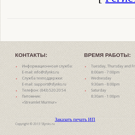
КОНТАКТЫ:
ВРЕМЯ РАБОТЫ:
Информационноая служба:
Tuesday, Thursday and Fr
E-mail: info@sfynks.ru
8:00am - 7:00pm
Служба техподдержки:
Wednesday
E-mail: support@sfynks.ru
9:30am - 8:00pm
Телефон: (843) 520 20 54
Saturday
Питомник:
8:30am - 1:00pm
«Streamlet Murmur»
Заказать печать ИП
Copyright © 2013 Sfynks.ru