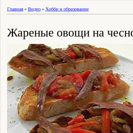
Главная
»
Видео
»
Хобби и образование
Жареные овощи на чесн