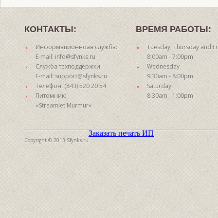
КОНТАКТЫ:
ВРЕМЯ РАБОТЫ:
Информационноая служба:
Tuesday, Thursday and Fr
E-mail: info@sfynks.ru
8:00am - 7:00pm
Служба техподдержки:
Wednesday
E-mail: support@sfynks.ru
9:30am - 8:00pm
Телефон: (843) 520 20 54
Saturday
Питомник:
8:30am - 1:00pm
«Streamlet Murmur»
Заказать печать ИП
Copyright © 2013 Sfynks.ru