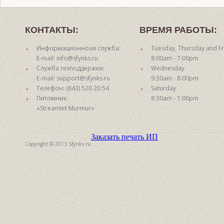
КОНТАКТЫ:
ВРЕМЯ РАБОТЫ:
Информационноая служба:
Tuesday, Thursday and Fr
E-mail: info@sfynks.ru
8:00am - 7:00pm
Служба техподдержки:
Wednesday
E-mail: support@sfynks.ru
9:30am - 8:00pm
Телефон: (843) 520 20 54
Saturday
Питомник:
8:30am - 1:00pm
«Streamlet Murmur»
Заказать печать ИП
Copyright © 2013 Sfynks.ru