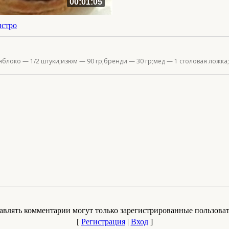
00:01:05
ыстро
:яблоко — 1/2 штуки;изюм — 90 гр;бренди — 30 гр;мед — 1 столовая ложка;
авлять комментарии могут только зарегистрированные пользоват
[
Регистрация
|
Вход
]