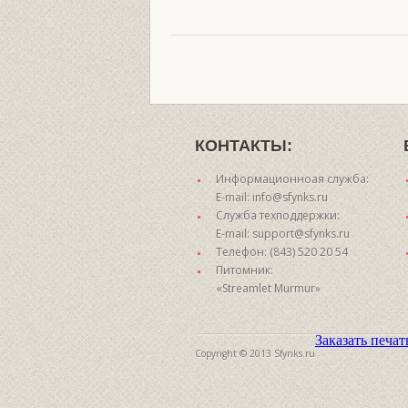
КОНТАКТЫ:
Информационноая служба:
E-mail: info@sfynks.ru
Служба техподдержки:
E-mail: support@sfynks.ru
Телефон: (843) 520 20 54
Питомник:
«Streamlet Murmur»
Заказать печа
Copyright © 2013 Sfynks.ru