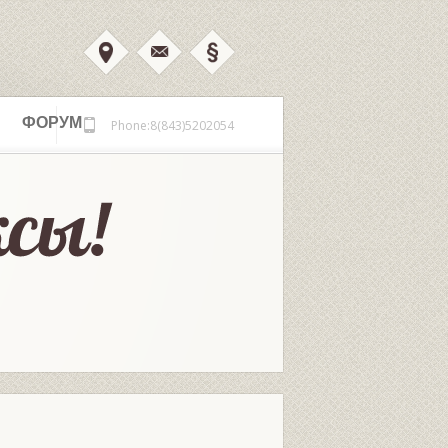
ФОРУМ
Phone:8(843)5202054