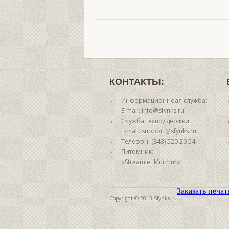
КОНТАКТЫ:
Информационноая служба:
E-mail: info@sfynks.ru
Служба техподдержки:
E-mail: support@sfynks.ru
Телефон: (843) 520 20 54
Питомник:
«Streamlet Murmur»
Заказать печа
Copyright © 2013 Sfynks.ru