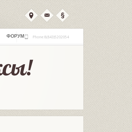
ФОРУМ
Phone:8(843)5202054