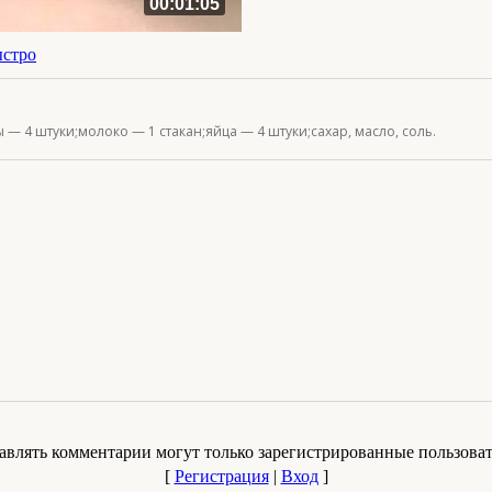
00:01:05
ыстро
 — 4 штуки;молоко — 1 стакан;яйца — 4 штуки;сахар, масло, соль.
авлять комментарии могут только зарегистрированные пользоват
[
Регистрация
|
Вход
]