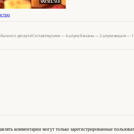
00:01:03
ыстро
бычного десерта!Состав:персики — 4 штуки;бананы — 2 штуки;вишня — 15
авлять комментарии могут только зарегистрированные пользоват