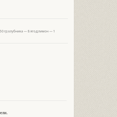
0 гр;клубника — 8 ягод;лимон — 1
ели.