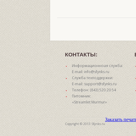
КОНТАКТЫ:
Информационноая служба:
E-mail: info@sfynks.ru
Служба техподдержки:
E-mail: support@sfynks.ru
Телефон: (843) 520 20 54
Питомник:
«Streamlet Murmur»
Заказать печа
Copyright © 2013 Sfynks.ru