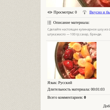
Просмотры
: 0
Вкусно и б
Описание материала
:
Сделайте настоящее кулинарное шоу из о
штука;масло — 100 гр;сахар, бренди.
Язык
: Русский
Длительность материала
: 00:01:03
Всего комментариев
:
0
Доб