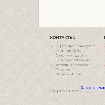
КОНТАКТЫ:
Информационноая служба:
E-mail: info@sfynks.ru
Служба техподдержки:
E-mail: support@sfynks.ru
Телефон: (843) 520 20 54
Питомник:
«Streamlet Murmur»
Заказать печа
Copyright © 2013 Sfynks.ru