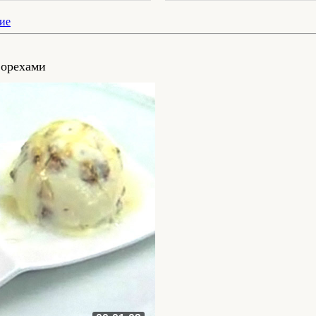
ие
 орехами