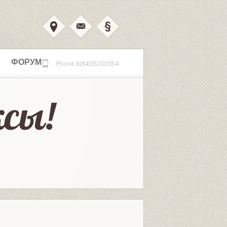
ФОРУМ
Phone:8(843)5202054