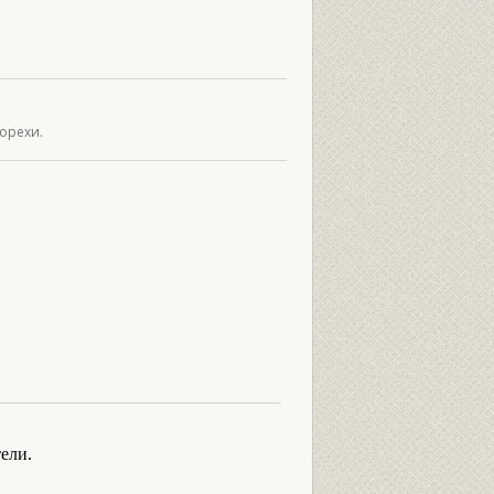
 орехи.
ели.