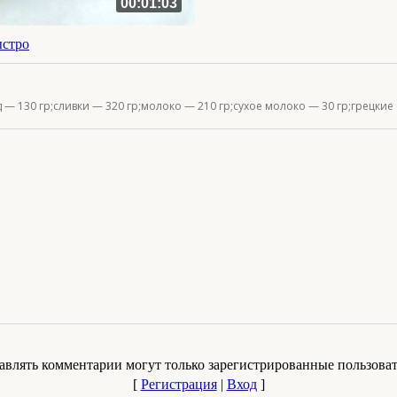
00:01:03
ыстро
 — 130 гр;сливки — 320 гр;молоко — 210 гр;сухое молоко — 30 гр;грецкие
авлять комментарии могут только зарегистрированные пользоват
[
Регистрация
|
Вход
]