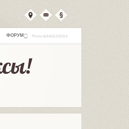
ФОРУМ
Phone:8(843)5202054