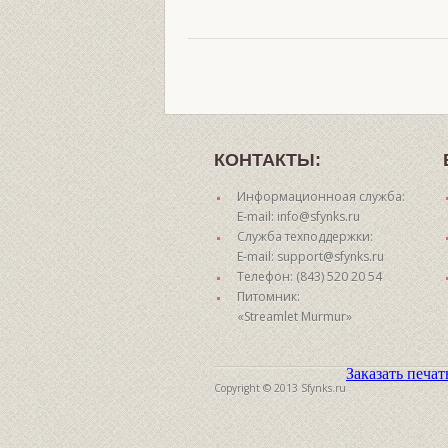
КОНТАКТЫ:
Информационноая служба:
E-mail: info@sfynks.ru
Служба техподдержки:
E-mail: support@sfynks.ru
Телефон: (843) 520 20 54
Питомник:
«Streamlet Murmur»
Заказать печа
Copyright © 2013 Sfynks.ru