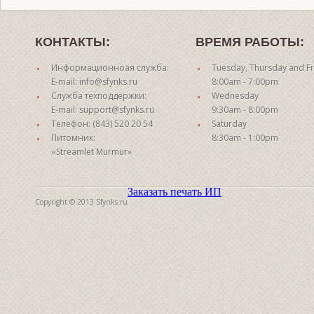
КОНТАКТЫ:
ВРЕМЯ РАБОТЫ:
Информационноая служба:
Tuesday, Thursday and Fr
E-mail: info@sfynks.ru
8:00am - 7:00pm
Служба техподдержки:
Wednesday
E-mail: support@sfynks.ru
9:30am - 8:00pm
Телефон: (843) 520 20 54
Saturday
Питомник:
8:30am - 1:00pm
«Streamlet Murmur»
Заказать печать ИП
Copyright © 2013 Sfynks.ru