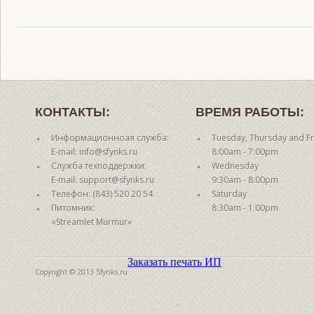
КОНТАКТЫ:
ВРЕМЯ РАБОТЫ:
Информационноая служба:
Tuesday, Thursday and Fr
E-mail: info@sfynks.ru
8:00am - 7:00pm
Служба техподдержки:
Wednesday
E-mail: support@sfynks.ru
9:30am - 8:00pm
Телефон: (843) 520 20 54
Saturday
Питомник:
8:30am - 1:00pm
«Streamlet Murmur»
Заказать печать ИП
Copyright © 2013 Sfynks.ru