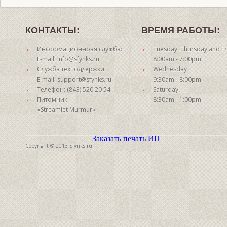
КОНТАКТЫ:
ВРЕМЯ РАБОТЫ:
Информационноая служба:
Tuesday, Thursday and Fr
E-mail: info@sfynks.ru
8:00am - 7:00pm
Служба техподдержки:
Wednesday
E-mail: support@sfynks.ru
9:30am - 8:00pm
Телефон: (843) 520 20 54
Saturday
Питомник:
8:30am - 1:00pm
«Streamlet Murmur»
Заказать печать ИП
Copyright © 2013 Sfynks.ru