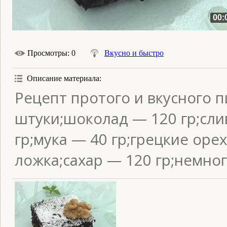
00:
Просмотры
: 0
Вкусно и быстро
Описание материала
:
Рецепт протого и вкусного п
штуки;шоколад — 120 гр;сли
гр;мука — 40 гр;грецкие оре
ложка;сахар — 120 гр;немно