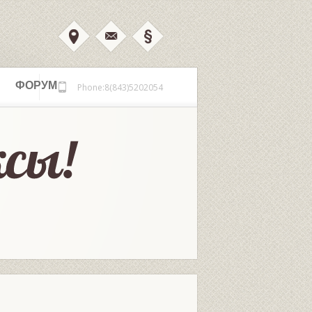
ФОРУМ
Phone:8(843)5202054