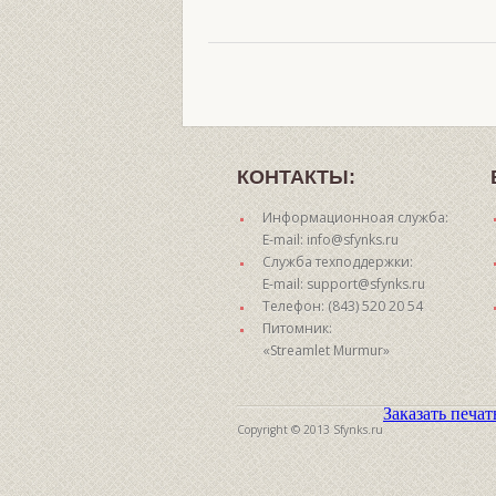
КОНТАКТЫ:
Информационноая служба:
E-mail: info@sfynks.ru
Служба техподдержки:
E-mail: support@sfynks.ru
Телефон: (843) 520 20 54
Питомник:
«Streamlet Murmur»
Заказать печа
Copyright © 2013 Sfynks.ru