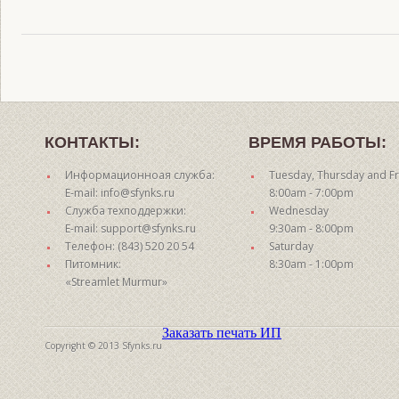
КОНТАКТЫ:
ВРЕМЯ РАБОТЫ:
Информационноая служба:
Tuesday, Thursday and Fr
E-mail: info@sfynks.ru
8:00am - 7:00pm
Служба техподдержки:
Wednesday
E-mail: support@sfynks.ru
9:30am - 8:00pm
Телефон: (843) 520 20 54
Saturday
Питомник:
8:30am - 1:00pm
«Streamlet Murmur»
Заказать печать ИП
Copyright © 2013 Sfynks.ru