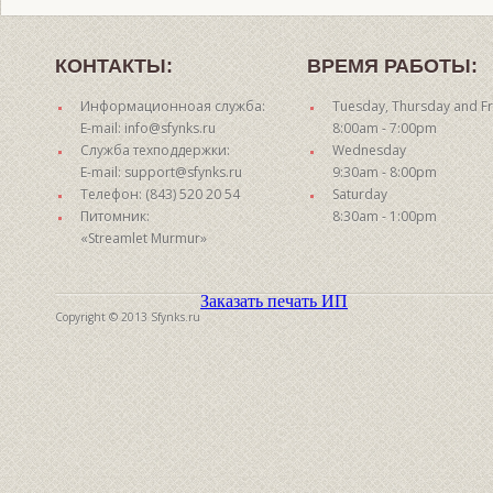
КОНТАКТЫ:
ВРЕМЯ РАБОТЫ:
Информационноая служба:
Tuesday, Thursday and Fr
E-mail: info@sfynks.ru
8:00am - 7:00pm
Служба техподдержки:
Wednesday
E-mail: support@sfynks.ru
9:30am - 8:00pm
Телефон: (843) 520 20 54
Saturday
Питомник:
8:30am - 1:00pm
«Streamlet Murmur»
Заказать печать ИП
Copyright © 2013 Sfynks.ru