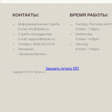
КОНТАКТЫ:
ВРЕМЯ РАБОТЫ:
Информационноая служба:
Tuesday, Thursday and Fr
E-mail: info@sfynks.ru
8:00am - 7:00pm
Служба техподдержки:
Wednesday
E-mail: support@sfynks.ru
9:30am - 8:00pm
Телефон: (843) 520 20 54
Saturday
Питомник:
8:30am - 1:00pm
«Streamlet Murmur»
Заказать печать ИП
Copyright © 2013 Sfynks.ru