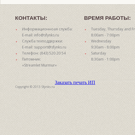
КОНТАКТЫ:
ВРЕМЯ РАБОТЫ:
Информационноая служба:
Tuesday, Thursday and Fr
E-mail: info@sfynks.ru
8:00am - 7:00pm
Служба техподдержки:
Wednesday
E-mail: support@sfynks.ru
9:30am - 8:00pm
Телефон: (843) 520 20 54
Saturday
Питомник:
8:30am - 1:00pm
«Streamlet Murmur»
Заказать печать ИП
Copyright © 2013 Sfynks.ru