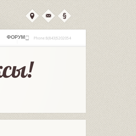
ФОРУМ
Phone:8(843)5202054