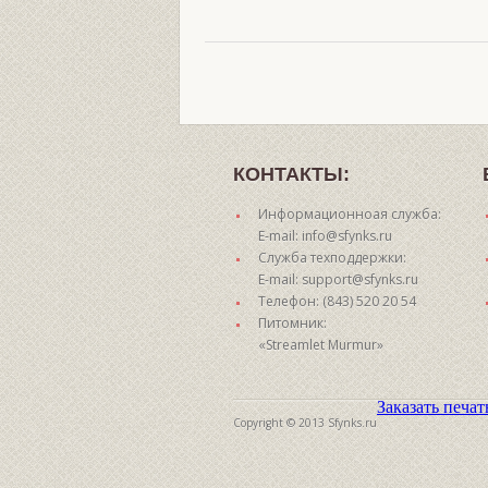
КОНТАКТЫ:
Информационноая служба:
E-mail: info@sfynks.ru
Служба техподдержки:
E-mail: support@sfynks.ru
Телефон: (843) 520 20 54
Питомник:
«Streamlet Murmur»
Заказать печа
Copyright © 2013 Sfynks.ru