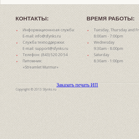
КОНТАКТЫ:
ВРЕМЯ РАБОТЫ:
Информационноая служба:
Tuesday, Thursday and Fr
E-mail: info@sfynks.ru
8:00am - 7:00pm
Служба техподдержки:
Wednesday
E-mail: support@sfynks.ru
9:30am - 8:00pm
Телефон: (843) 520 20 54
Saturday
Питомник:
8:30am - 1:00pm
«Streamlet Murmur»
Заказать печать ИП
Copyright © 2013 Sfynks.ru