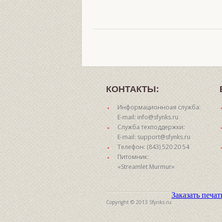
КОНТАКТЫ:
Информационноая служба:
E-mail: info@sfynks.ru
Служба техподдержки:
E-mail: support@sfynks.ru
Телефон: (843) 520 20 54
Питомник:
«Streamlet Murmur»
Заказать печа
Copyright © 2013 Sfynks.ru