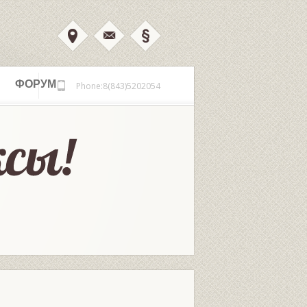
ФОРУМ
Phone:8(843)5202054