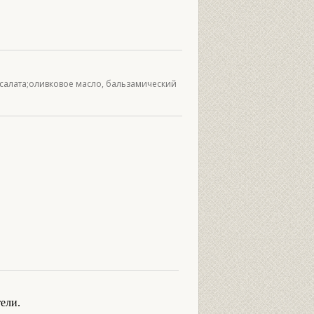
о салата;оливковое масло, бальзамический
ели.