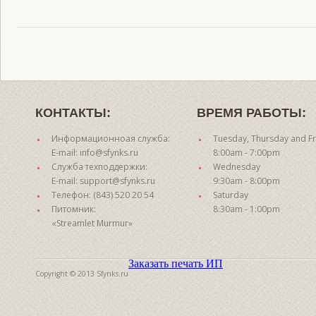
КОНТАКТЫ:
ВРЕМЯ РАБОТЫ:
Информационноая служба:
Tuesday, Thursday and Fr
E-mail: info@sfynks.ru
8:00am - 7:00pm
Служба техподдержки:
Wednesday
E-mail: support@sfynks.ru
9:30am - 8:00pm
Телефон: (843) 520 20 54
Saturday
Питомник:
8:30am - 1:00pm
«Streamlet Murmur»
Заказать печать ИП
Copyright © 2013 Sfynks.ru