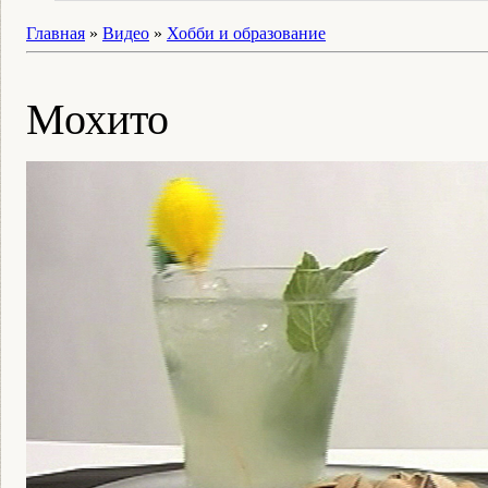
Главная
»
Видео
»
Хобби и образование
Мохито