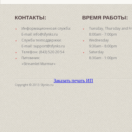
КОНТАКТЫ:
ВРЕМЯ РАБОТЫ:
Информационноая служба:
Tuesday, Thursday and Fr
E-mail: info@sfynks.ru
8:00am - 7:00pm
Служба техподдержки:
Wednesday
E-mail: support@sfynks.ru
9:30am - 8:00pm
Телефон: (843) 520 20 54
Saturday
Питомник:
8:30am - 1:00pm
«Streamlet Murmur»
Заказать печать ИП
Copyright © 2013 Sfynks.ru