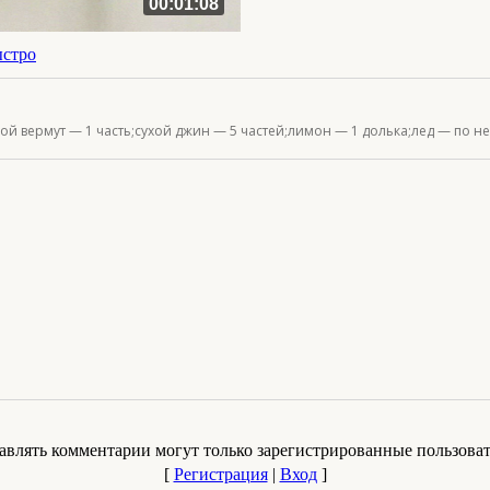
00:01:08
ыстро
хой вермут — 1 часть;сухой джин — 5 частей;лимон — 1 долька;лед — по 
авлять комментарии могут только зарегистрированные пользоват
[
Регистрация
|
Вход
]