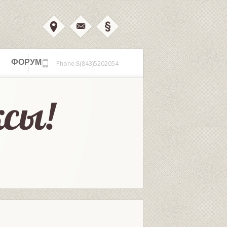
ФОРУМ
Phone:8(843)5202054