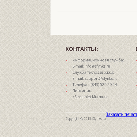
КОНТАКТЫ:
Информационноая служба:
E-mail: info@sfynks.ru
Служба техподдержки:
E-mail: support@sfynks.ru
Телефон: (843) 520 20 54
Питомник:
«Streamlet Murmur»
Заказать печа
Copyright © 2013 Sfynks.ru