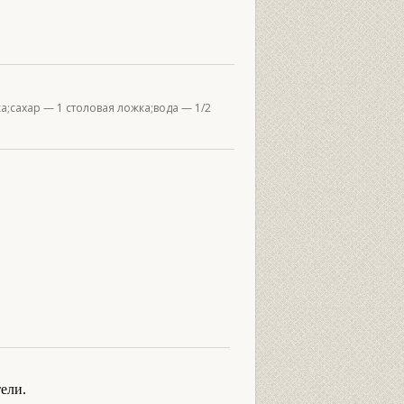
а;сахар — 1 столовая ложка;вода — 1/2
ели.