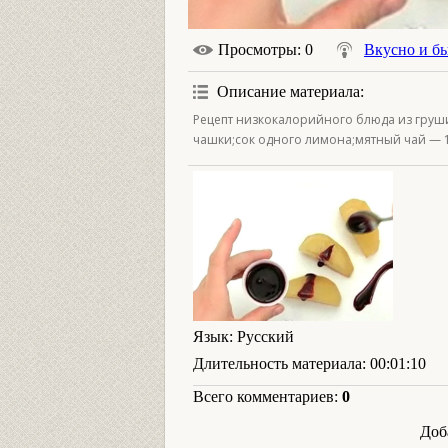
Просмотры
: 0
Вкусно и б
Описание материала
:
Рецепт низкокалорийного блюда из груши.
чашки;сок одного лимона;мятный чай — 1
Язык
: Русский
Длительность материала
: 00:01:10
Всего комментариев
:
0
Доб