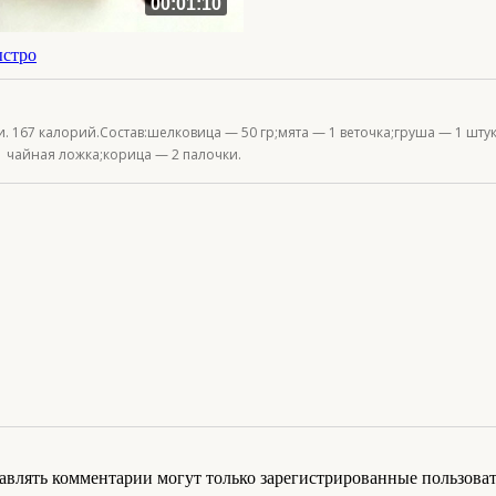
00:01:10
ыстро
 167 калорий.Состав:шелковица — 50 гр;мята — 1 веточка;груша — 1 штук
 чайная ложка;корица — 2 палочки.
авлять комментарии могут только зарегистрированные пользоват