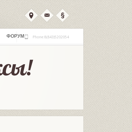
ФОРУМ
Phone:8(843)5202054