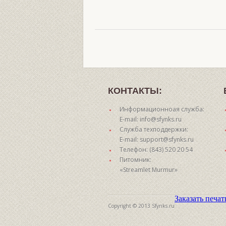
КОНТАКТЫ:
Информационноая служба:
E-mail: info@sfynks.ru
Служба техподдержки:
E-mail: support@sfynks.ru
Телефон: (843) 520 20 54
Питомник:
«Streamlet Murmur»
Заказать печа
Copyright © 2013 Sfynks.ru