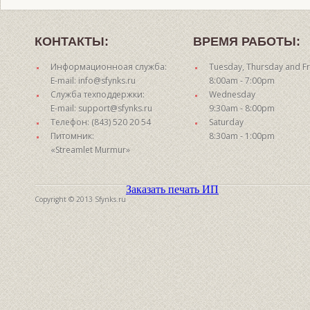
КОНТАКТЫ:
ВРЕМЯ РАБОТЫ:
Информационноая служба:
Tuesday, Thursday and Fr
E-mail: info@sfynks.ru
8:00am - 7:00pm
Служба техподдержки:
Wednesday
E-mail: support@sfynks.ru
9:30am - 8:00pm
Телефон: (843) 520 20 54
Saturday
Питомник:
8:30am - 1:00pm
«Streamlet Murmur»
Заказать печать ИП
Copyright © 2013 Sfynks.ru