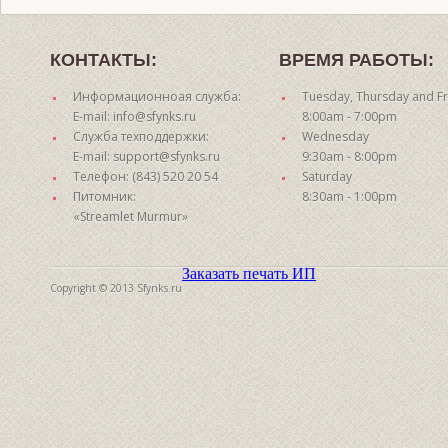
КОНТАКТЫ:
ВРЕМЯ РАБОТЫ:
Информационноая служба:
Tuesday, Thursday and Fr
E-mail: info@sfynks.ru
8:00am - 7:00pm
Служба техподдержки:
Wednesday
E-mail: support@sfynks.ru
9:30am - 8:00pm
Телефон: (843) 520 20 54
Saturday
Питомник:
8:30am - 1:00pm
«Streamlet Murmur»
Заказать печать ИП
Copyright © 2013 Sfynks.ru