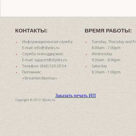
КОНТАКТЫ:
ВРЕМЯ РАБОТЫ:
Информационноая служба:
Tuesday, Thursday and Fr
E-mail: info@sfynks.ru
8:00am - 7:00pm
Служба техподдержки:
Wednesday
E-mail: support@sfynks.ru
9:30am - 8:00pm
Телефон: (843) 520 20 54
Saturday
Питомник:
8:30am - 1:00pm
«Streamlet Murmur»
Заказать печать ИП
Copyright © 2013 Sfynks.ru