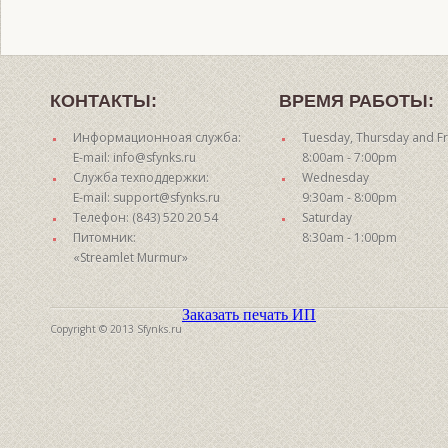
КОНТАКТЫ:
ВРЕМЯ РАБОТЫ:
Информационноая служба:
Tuesday, Thursday and Fr
E-mail: info@sfynks.ru
8:00am - 7:00pm
Служба техподдержки:
Wednesday
E-mail: support@sfynks.ru
9:30am - 8:00pm
Телефон: (843) 520 20 54
Saturday
Питомник:
8:30am - 1:00pm
«Streamlet Murmur»
Заказать печать ИП
Copyright © 2013 Sfynks.ru