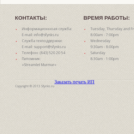
КОНТАКТЫ:
ВРЕМЯ РАБОТЫ:
Информационноая служба:
Tuesday, Thursday and Fr
E-mail: info@sfynks.ru
8:00am - 7:00pm
Служба техподдержки:
Wednesday
E-mail: support@sfynks.ru
9:30am - 8:00pm
Телефон: (843) 520 20 54
Saturday
Питомник:
8:30am - 1:00pm
«Streamlet Murmur»
Заказать печать ИП
Copyright © 2013 Sfynks.ru