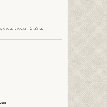
учок;грецкие орехи — 2 чайные
ели.