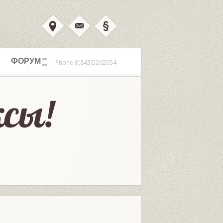
ФОРУМ
Phone:8(843)5202054