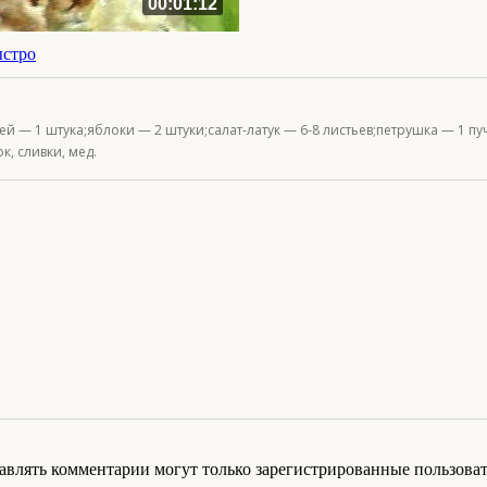
00:01:12
ыстро
ей — 1 штука;яблоки — 2 штуки;салат-латук — 6-8 листьев;петрушка — 1 п
, сливки, мед.
авлять комментарии могут только зарегистрированные пользоват