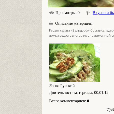
Просмотры
: 0
Вкусно и б
Описание материала
:
Рецепт салата «Вальдорф».Состав:сельдер
ложки;цедра одного лимона;лимонный сок
Язык
: Русский
Длительность материала
: 00:01:12
Всего комментариев
:
0
Доб