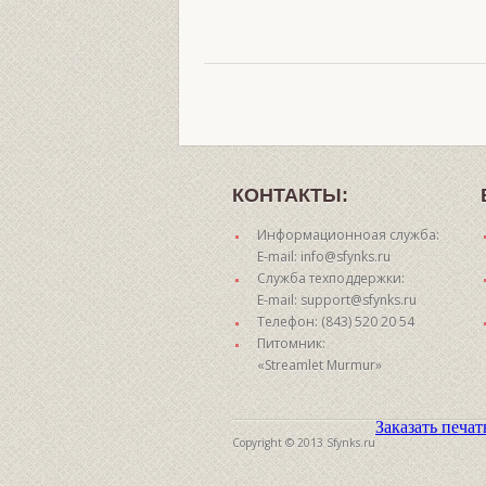
КОНТАКТЫ:
Информационноая служба:
E-mail: info@sfynks.ru
Служба техподдержки:
E-mail: support@sfynks.ru
Телефон: (843) 520 20 54
Питомник:
«Streamlet Murmur»
Заказать печа
Copyright © 2013 Sfynks.ru