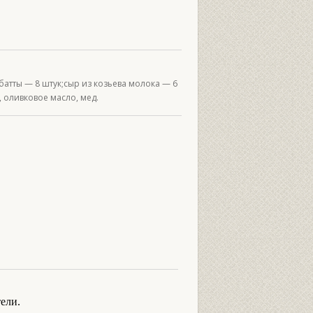
батты — 8 штук;сыр из козьева молока — 6
, оливковое масло, мед.
ели.