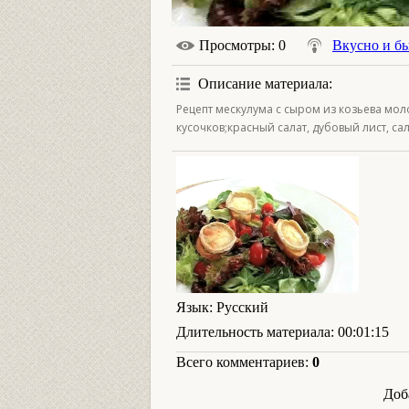
Просмотры
: 0
Вкусно и б
Описание материала
:
Рецепт мескулума с сыром из козьева мол
кусочков;красный салат, дубовый лист, са
Язык
: Русский
Длительность материала
: 00:01:15
Всего комментариев
:
0
Доб