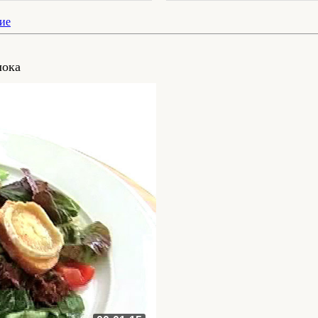
ие
лока