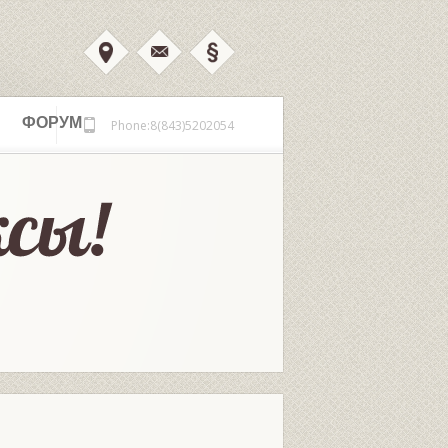
ФОРУМ
Phone:8(843)5202054