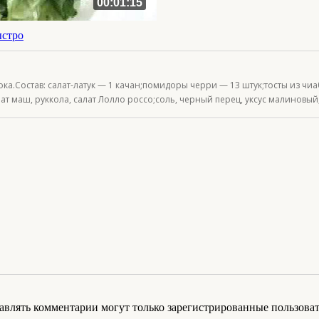
00:01:15
ыстро
ока.Состав: салат-латук — 1 качан;помидоры черри — 13 штук;тосты из чиа
лат маш, руккола, салат Лолло россо;соль, черный перец, уксус малиновый
авлять комментарии могут только зарегистрированные пользоват