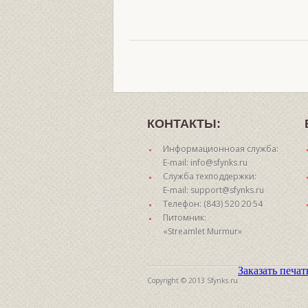
КОНТАКТЫ:
Информационноая служба:
E-mail: info@sfynks.ru
Служба техподдержки:
E-mail: support@sfynks.ru
Телефон: (843) 520 20 54
Питомник:
«Streamlet Murmur»
Заказать печа
Copyright © 2013 Sfynks.ru