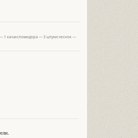
к — 1 качан;помидора — 3 штуки;чеснок —
ели.