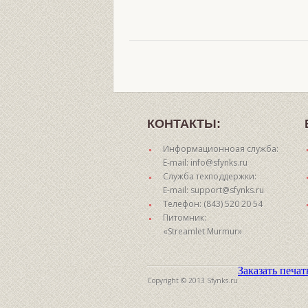
КОНТАКТЫ:
Информационноая служба:
E-mail: info@sfynks.ru
Служба техподдержки:
E-mail: support@sfynks.ru
Телефон: (843) 520 20 54
Питомник:
«Streamlet Murmur»
Заказать печа
Copyright © 2013 Sfynks.ru