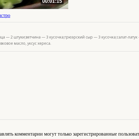
00:01:15
ыстро
яйца — 2 штуки;ветчина — 3 кусочка;грюэрский сыр — 3 кусочка;салат-лату
вковое масло, уксус хереса.
авлять комментарии могут только зарегистрированные пользоват