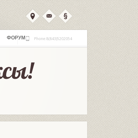
ФОРУМ
Phone:8(843)5202054