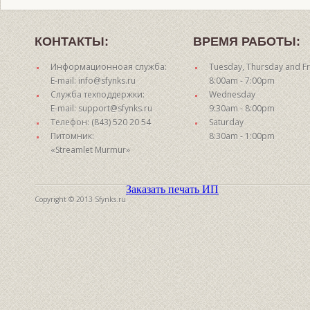
КОНТАКТЫ:
ВРЕМЯ РАБОТЫ:
Информационноая служба:
Tuesday, Thursday and Fr
E-mail: info@sfynks.ru
8:00am - 7:00pm
Служба техподдержки:
Wednesday
E-mail: support@sfynks.ru
9:30am - 8:00pm
Телефон: (843) 520 20 54
Saturday
Питомник:
8:30am - 1:00pm
«Streamlet Murmur»
Заказать печать ИП
Copyright © 2013 Sfynks.ru