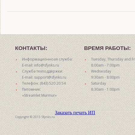
КОНТАКТЫ:
ВРЕМЯ РАБОТЫ:
Информационноая служба:
Tuesday, Thursday and Fr
E-mail: info@sfynks.ru
8:00am - 7:00pm
Служба техподдержки:
Wednesday
E-mail: support@sfynks.ru
9:30am - 8:00pm
Телефон: (843) 520 20 54
Saturday
Питомник:
8:30am - 1:00pm
«Streamlet Murmur»
Заказать печать ИП
Copyright © 2013 Sfynks.ru