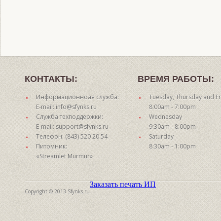
КОНТАКТЫ:
ВРЕМЯ РАБОТЫ:
Информационноая служба:
Tuesday, Thursday and Fr
E-mail: info@sfynks.ru
8:00am - 7:00pm
Служба техподдержки:
Wednesday
E-mail: support@sfynks.ru
9:30am - 8:00pm
Телефон: (843) 520 20 54
Saturday
Питомник:
8:30am - 1:00pm
«Streamlet Murmur»
Заказать печать ИП
Copyright © 2013 Sfynks.ru