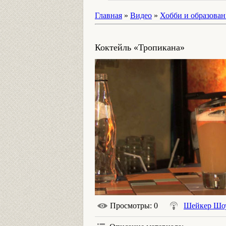
Главная
»
Видео
»
Хобби и образован
Коктейль «Тропикана»
Просмотры
: 0
Шейкер Шо