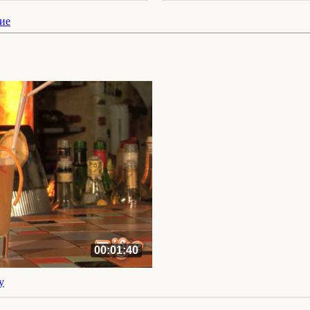
ие
00:01:40
у