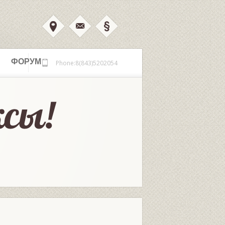
ФОРУМ
Phone:8(843)5202054