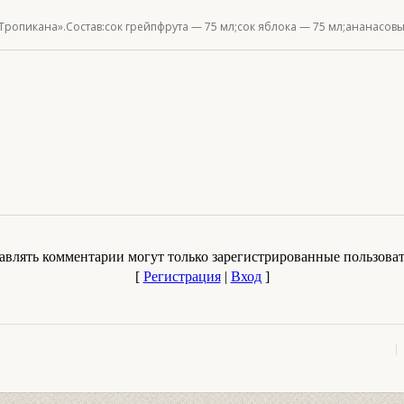
опикана».Состав:сок грейпфрута — 75 мл;сок яблока — 75 мл;ананасовый
авлять комментарии могут только зарегистрированные пользоват
[
Регистрация
|
Вход
]