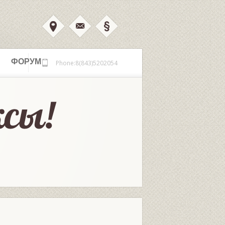
ФОРУМ
Phone:8(843)5202054