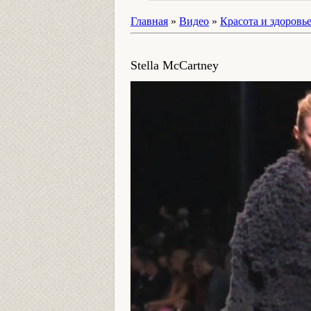
Главная
»
Видео
»
Красота и здоровь
Stella McCartney