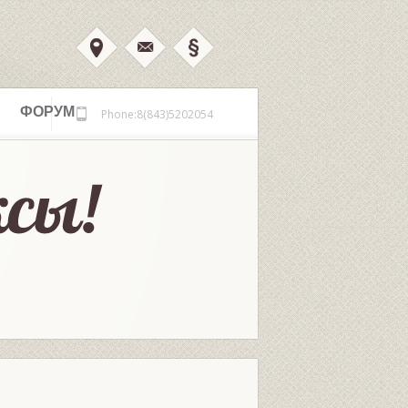
ФОРУМ
Phone:8(843)5202054